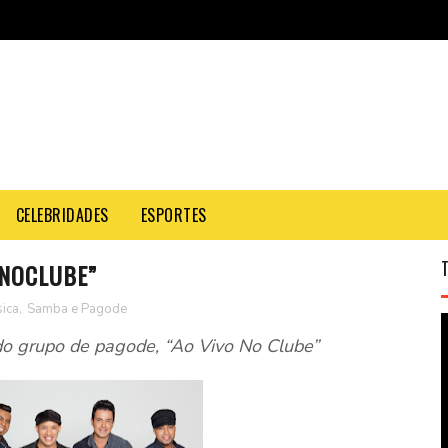
CELEBRIDADES
ESPORTES
ONOCLUBE”
ica
,
Samba e Pagode
do grupo de pagode, “Ao Vivo No Clube”