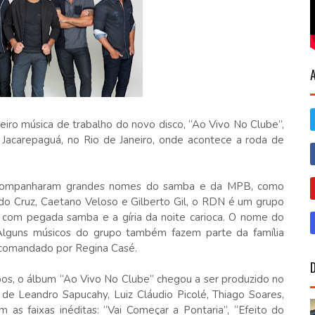
iro música de trabalho do novo disco, “Ao Vivo No Clube”,
Jacarepaguá, no Rio de Janeiro, onde acontece a roda de
á acompanharam grandes nomes do samba e da MPB, como
ndo Cruz, Caetano Veloso e Gilberto Gil, o RDN é um grupo
 com pegada samba e a gíria da noite carioca. O nome do
Alguns músicos do grupo também fazem parte da família
 comandado por Regina Casé.
pos, o álbum “Ao Vivo No Clube” chegou a ser produzido no
de Leandro Sapucahy, Luiz Cláudio Picolé, Thiago Soares,
 as faixas inéditas: “Vai Começar a Pontaria”, “Efeito do