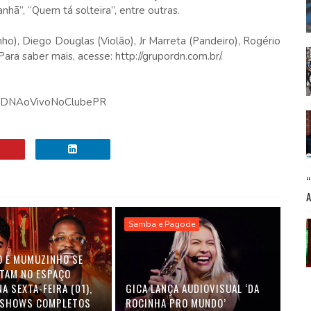
hã”, “Quem tá solteira”, entre outras.
o), Diego Douglas (Violão), Jr Marreta (Pandeiro), Rogério
Para saber mais, acesse: http://grupordn.com.br/.
.to/RDNAoVivoNoClubePR
Samba e Pagode
O E MUMUZINHO SE
TAM NO ESPAÇO
A SEXTA-FEIRA (01),
GICA LANÇA AUDIOVISUAL ‘DA
 SHOWS COMPLETOS
ROCINHA PRO MUNDO’