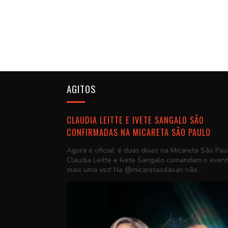
AGITOS
CLAUDIA LEITTE E IVETE SANGALO SÃO
CONFIRMADAS NA MICARETA SÃO PAULO
Agora é oficial: é duas divas na Micareta São Pau
Claudia Leitte e Ivete Sangalo comandam o even
mais uma vez! Na @micaretasdasan não...