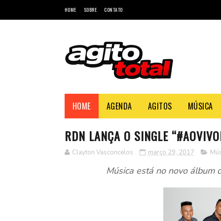
HOME
SOBRE
CONTATO
HOME
AGENDA
AGITOS
MÚSICA
RDN LANÇA O SINGLE “#AOVIV
Clayton Vasconcelos
março 29, 2017
Mús
Música está no novo álbum 