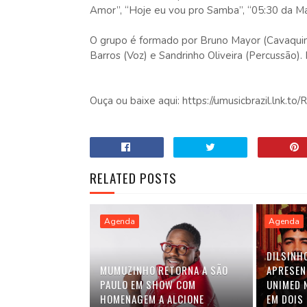
Amor”, “Hoje eu vou pro Samba”, “05:30 da Man
O grupo é formado por Bruno Mayor (Cavaquinh
Barros (Voz) e Sandrinho Oliveira (Percussão). 
Ouça ou baixe aqui: https://umusicbrazil.lnk
RELATED POSTS
Agenda
Agenda
DILSINH
MUMUZINHO RETORNA A SÃO
APRESEN
PAULO EM SHOW COM
UNIMED N
HOMENAGEM A ALCIONE
EM DOIS