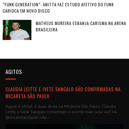
“FUNK GENERATION”: ANITTA FAZ ESTUDO AFETIVO DO FUNK
CARIOCA EM NOVO DISCO
MATHEUS MOREIRA ESBANJA CARISMA NA ARENA
BRASILEIRA
AGITOS
CLAUDIA LEITTE E IVETE SANGALO SÃO CONFIRMADAS NA
MICARETA SÃO PAULO
Agora é oficial: é duas divas na Micareta São Paulo. Claudia
Leitte e Ivete Sangalo comandam o evento mais uma vez! Na
@micaretasdasan não...