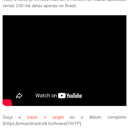
sendo 100 mil delas apenas no Brasil.
Ouça e
baixe o single
ou o álbum completo
[https://umusicbrazil.lnk.to/ArianaDWFP].