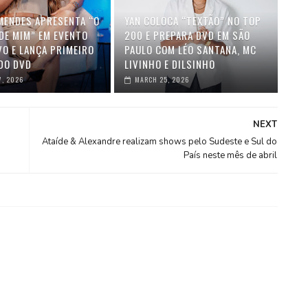
MENDES APRESENTA “O
YAN COLOCA “TEXTÃO” NO TOP
DE MIM” EM EVENTO
200 E PREPARA DVD EM SÃO
VO E LANÇA PRIMEIRO
PAULO COM LÉO SANTANA, MC
DO DVD
LIVINHO E DILSINHO
7, 2026
MARCH 25, 2026
NEXT
Ataíde & Alexandre realizam shows pelo Sudeste e Sul do
País neste mês de abril