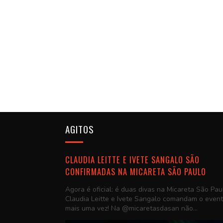
AGITOS
CLAUDIA LEITTE E IVETE SANGALO SÃO
CONFIRMADAS NA MICARETA SÃO PAULO
Agora é oficial: é duas divas na Micareta São Pau
Claudia Leitte e Ivete Sangalo comandam o even
mais uma vez! Na @micaretasdasan não...