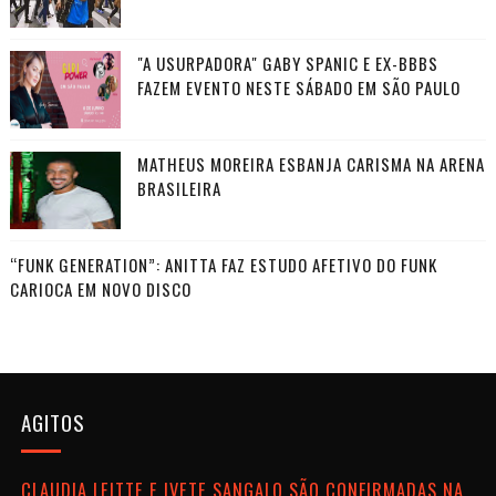
"A USURPADORA" GABY SPANIC E EX-BBBS
FAZEM EVENTO NESTE SÁBADO EM SÃO PAULO
MATHEUS MOREIRA ESBANJA CARISMA NA ARENA
BRASILEIRA
“FUNK GENERATION”: ANITTA FAZ ESTUDO AFETIVO DO FUNK
CARIOCA EM NOVO DISCO
AGITOS
CLAUDIA LEITTE E IVETE SANGALO SÃO CONFIRMADAS NA