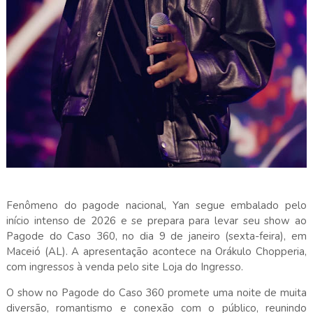
Fenômeno do pagode nacional, Yan segue embalado pelo
início intenso de 2026 e se prepara para levar seu show ao
Pagode do Caso 360, no dia 9 de janeiro (sexta-feira), em
Maceió (AL). A apresentação acontece na Orákulo Chopperia,
com ingressos à venda pelo site Loja do Ingresso.
O show no Pagode do Caso 360 promete uma noite de muita
diversão, romantismo e conexão com o público, reunindo