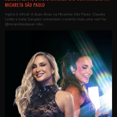
MICARETA SÃO PAULO
Agora é oficial: é duas divas na Micareta São Paulo. Claudia
Leitte e Ivete Sangalo comandam o evento mais uma vez! Na
@micaretasdasan não...