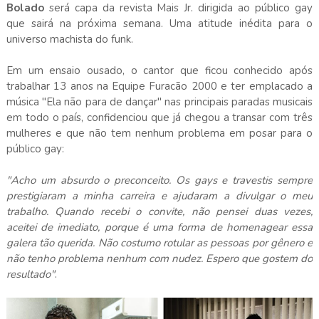
Bolado
será capa da revista Mais Jr. dirigida ao público gay
que sairá na próxima semana. Uma atitude inédita para o
universo machista do funk.
Em um ensaio ousado, o cantor que ficou conhecido após
trabalhar 13 anos na Equipe Furacão 2000 e ter emplacado a
música "Ela não para de dançar" nas principais paradas musicais
em todo o país, confidenciou que já chegou a transar com três
mulheres e que não tem nenhum problema em posar para o
público gay:
"Acho um absurdo o preconceito. Os gays e travestis sempre
prestigiaram a minha carreira e ajudaram a divulgar o meu
trabalho. Quando recebi o convite, não pensei duas vezes,
aceitei de imediato, porque é uma forma de homenagear essa
galera tão querida. Não costumo rotular as pessoas por gênero e
não tenho problema nenhum com nudez. Espero que gostem do
resultado"
.