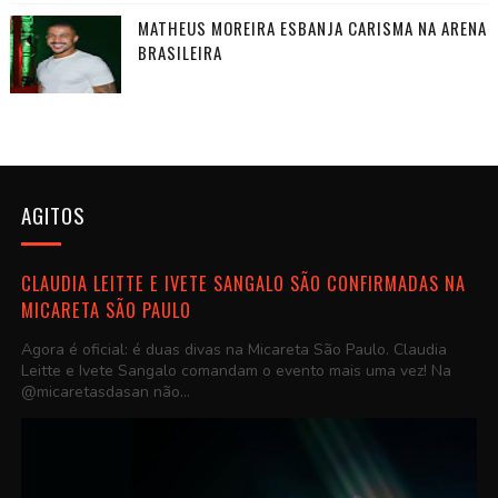
MATHEUS MOREIRA ESBANJA CARISMA NA ARENA
BRASILEIRA
AGITOS
CLAUDIA LEITTE E IVETE SANGALO SÃO CONFIRMADAS NA
MICARETA SÃO PAULO
Agora é oficial: é duas divas na Micareta São Paulo. Claudia
Leitte e Ivete Sangalo comandam o evento mais uma vez! Na
@micaretasdasan não...