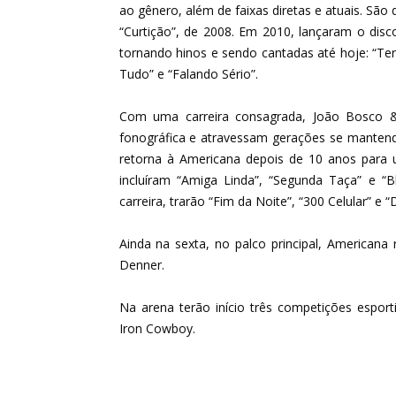
ao gênero, além de faixas diretas e atuais. São
“Curtição”, de 2008. Em 2010, lançaram o dis
tornando hinos e sendo cantadas até hoje: “Ter
Tudo” e “Falando Sério”.
Com uma carreira consagrada, João Bosco &
fonográfica e atravessam gerações se mantendo
retorna à Americana depois de 10 anos para u
incluíram “Amiga Linda”, “Segunda Taça” e
carreira, trarão “Fim da Noite”, “300 Celular” e 
Ainda na sexta, no palco principal, American
Denner.
Na arena terão início três competições espor
Iron Cowboy.