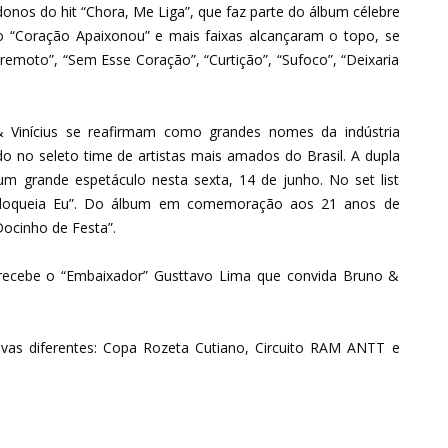
 donos do hit “Chora, Me Liga”, que faz parte do álbum célebre
co “Coração Apaixonou” e mais faixas alcançaram o topo, se
remoto”, “Sem Esse Coração”, “Curtição”, “Sufoco”, “Deixaria
 Vinícius se reafirmam como grandes nomes da indústria
 no seleto time de artistas mais amados do Brasil. A dupla
m grande espetáculo nesta sexta, 14 de junho. No set list
 “Bloqueia Eu”. Do álbum em comemoração aos 21 anos de
“Docinho de Festa”.
a recebe o “Embaixador” Gusttavo Lima que convida Bruno &
tivas diferentes: Copa Rozeta Cutiano, Circuito RAM ANTT e