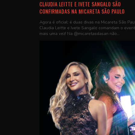
CLAUDIA LEITTE E IVETE SANGALO SÃO
CONFIRMADAS NA MICARETA SÃO PAULO
Agora é oficial: é duas divas na Micareta São Pau
Claudia Leitte e Ivete Sangalo comandam o even
mais uma vez! Na @micaretasdasan não...