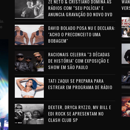
ZÉ NETO & CRISTIANO DOMINA AS
WAN 
RÁDIOS COM “SEU POLÍCIA” E
VER
ANUNCIA GRAVAÇÃO DO NOVO DVD
lo.
to
DAVID BOLADO POSA NU E DECLARA:
"ACHO O PRECONCEITO UMA
BOBAGEM"
RACIONAIS CELEBRA "3 DÉCADAS
DE HISTÓRIA" COM EXPOSIÇÃO E
SHOW EM SÃO PAULO
TATI ZAQUI SE PREPARA PARA
ESTREAR EM PROGRAMA DE RÁDIO
DEXTER, DRYCA RYZZO, MV BILL E
EDI ROCK SE APRESENTAM NO
CLASH CLUB SP