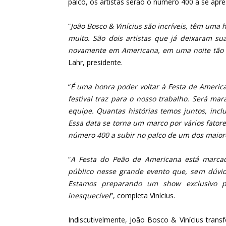
palco, os artistas serão o número 400 a se apres
“
João Bosco & Vinícius são incríveis, têm uma 
muito. São dois artistas que já deixaram su
novamente em Americana, em uma noite tão e
Lahr, presidente.
“
É uma honra poder voltar à Festa de American
festival traz para o nosso trabalho. Será mar
equipe. Quantas histórias temos juntos, incl
Essa data se torna um marco por vários fatore
número 400 a subir no palco de um dos maiore
“
A Festa do Peão de Americana está marcad
público nesse grande evento que, sem dúvida
Estamos preparando um show exclusivo p
inesquecível
”, completa Vinícius.
Indiscutivelmente, João Bosco & Vinícius tra