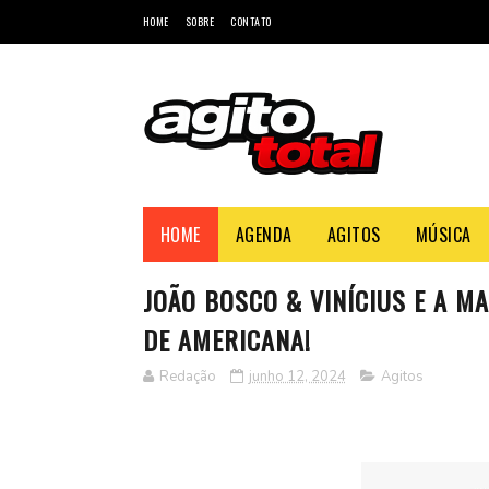
HOME
SOBRE
CONTATO
HOME
AGENDA
AGITOS
MÚSICA
JOÃO BOSCO & VINÍCIUS E A M
DE AMERICANA!
Redação
junho 12, 2024
Agitos