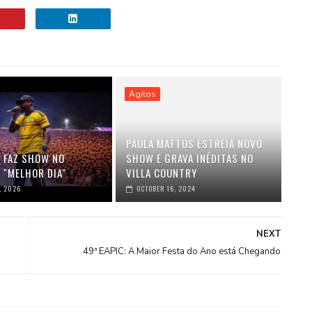
Agitos
PAULA MATTOS ESTREIA NOVO
K FAZ SHOW NO
SHOW E GRAVA INÉDITAS NO
 "MELHOR DIA"
VILLA COUNTRY
, 2026
OCTOBER 16, 2024
NEXT
49ª EAPIC: A Maior Festa do Ano está Chegando