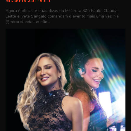
MICARETA SÃO PAULO
Agora é oficial: é duas divas na Micareta São Paulo. Claudia
Leitte e Ivete Sangalo comandam o evento mais uma vez! Na
@micaretasdasan não...