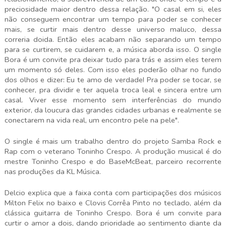
preciosidade maior dentro dessa relação. "O casal em si, eles
não conseguem encontrar um tempo para poder se conhecer
mais, se curtir mais dentro desse universo maluco, dessa
correria doida. Então eles acabam não separando um tempo
para se curtirem, se cuidarem e, a música aborda isso. O single
Bora é um convite pra deixar tudo para trás e assim eles terem
um momento só deles. Com isso eles poderão olhar no fundo
dos olhos e dizer: Eu te amo de verdade! Pra poder se tocar, se
conhecer, pra dividir e ter aquela troca leal e sincera entre um
casal. Viver esse momento sem interferências do mundo
exterior, da loucura das grandes cidades urbanas e realmente se
conectarem na vida real, um encontro pele na pele".
O single é mais um trabalho dentro do projeto Samba Rock e
Rap com o veterano Toninho Crespo. A produção musical é do
mestre Toninho Crespo e do BaseMcBeat, parceiro recorrente
nas produções da KL Música.
Delcio explica que a faixa conta com participações dos músicos
Milton Felix no baixo e Clovis Corrêa Pinto no teclado, além da
clássica guitarra de Toninho Crespo. Bora é um convite para
curtir o amor a dois, dando prioridade ao sentimento diante da