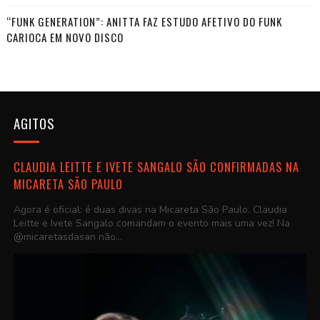
“FUNK GENERATION”: ANITTA FAZ ESTUDO AFETIVO DO FUNK
CARIOCA EM NOVO DISCO
AGITOS
CLAUDIA LEITTE E IVETE SANGALO SÃO CONFIRMADAS NA
MICARETA SÃO PAULO
Agora é oficial: é duas divas na Micareta São Paulo. Claudia
Leitte e Ivete Sangalo comandam o evento mais uma vez! Na
@micaretasdasan não...