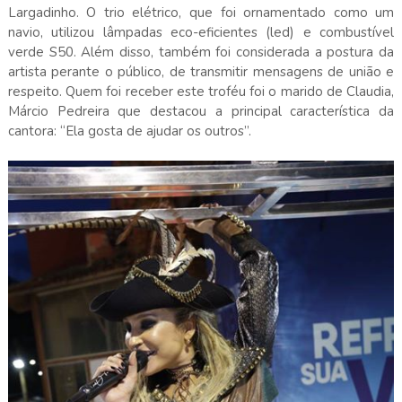
Largadinho. O trio elétrico, que foi ornamentado como um
navio, utilizou lâmpadas eco-eficientes (led) e combustível
verde S50. Além disso, também foi considerada a postura da
artista perante o público, de transmitir mensagens de união e
respeito. Quem foi receber este troféu foi o marido de Claudia,
Márcio Pedreira que destacou a principal característica da
cantora: “Ela gosta de ajudar os outros”.