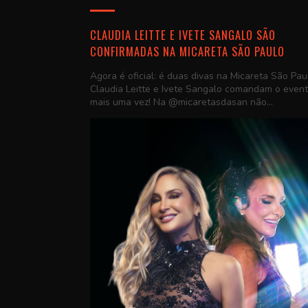
CLAUDIA LEITTE E IVETE SANGALO SÃO
CONFIRMADAS NA MICARETA SÃO PAULO
Agora é oficial: é duas divas na Micareta São Pau
Claudia Leitte e Ivete Sangalo comandam o even
mais uma vez! Na @micaretasdasan não...