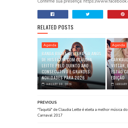
Confirme sua presença: https://www.facebo
RELATED POSTS
Agenda
Agenda
BANDA BICHA CELEBRA 50 ANOS
DE HISTÓRIA COM CLAUDIA
CARNAUO
LEITTE PELO QUINTO ANO
VITTAR,
CONSECUTIVO E GRANDES
ESTÃO C
NOVIDADES PARA 2026
EDIÇÃO
JANUARY 08, 2026
JANUARY
PREVIOUS
"Taquitá" de Claudia Leitte é eleita a melhor música do
Carnaval 2017