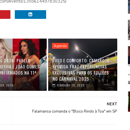
ok.com/events/1355614497830325/
Agenda
L 2026: PABLLO
LUXO E CONFORTO: CAMAROTE
 KESHA E JOÃO GOMES
AVENIDA TRAZ EXPERIÊNCIAS
ONFIRMADOS NA 11ª
EXCLUSIVAS PARA OS FOLIÕES
NO CARNAVAL 2025
 08, 2026
FEBRUARY 20, 2025
NEXT
Falamansa comanda o "Bloco Rindo à Toa" em SP