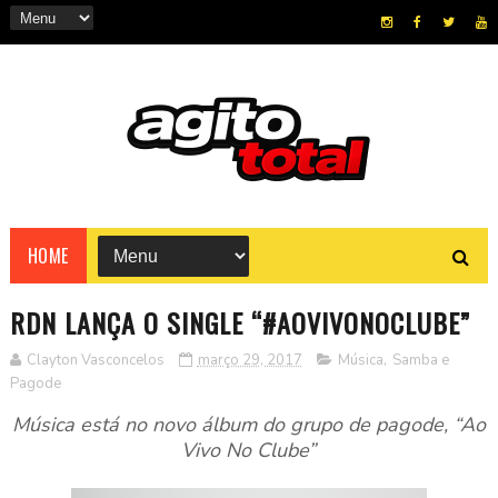
HOME
RDN LANÇA O SINGLE “#AOVIVONOCLUBE”
Clayton Vasconcelos
março 29, 2017
Música
,
Samba e
Pagode
Música está no novo álbum do grupo de pagode, “Ao
Vivo No Clube”