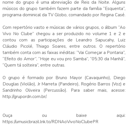
nome do grupo é uma abreviação de Reis da Noite. Alguns
músicos do grupo também fazem parte da família “Esquenta”,
programa dominical da TV Globo, comandado por Regina Casé.
Com repertório vasto e músicas de vários grupos, o álbum “Ao
Vivo No Clube” chegou a ser produzido no volume 1 e 2 e
contou com as participações de Leandro Sapucahy, Luiz
Cláudio Picolé, Thiago Soares, entre outros. O repertório
também conta com as faixas inéditas: “Vai Começar a Pontaria”,
“Efeito do Amor”, “Hoje eu vou pro Samba”, “05:30 da Manhã”,
“Quem tá solteira”, entre outras.
O grupo é formado por Bruno Mayor (Cavaquinho), Diego
Douglas (Violão), Jr Marreta (Pandeiro), Rogério Barros (Voz) e
Sandrinho Oliveira (Percussão). Para saber mais, acesse:
http://grupordn.com.br/.
Ouça ou baixe aqui:
https://umusicbrazil.lnk.to/RDNAoVivoNoClubePR