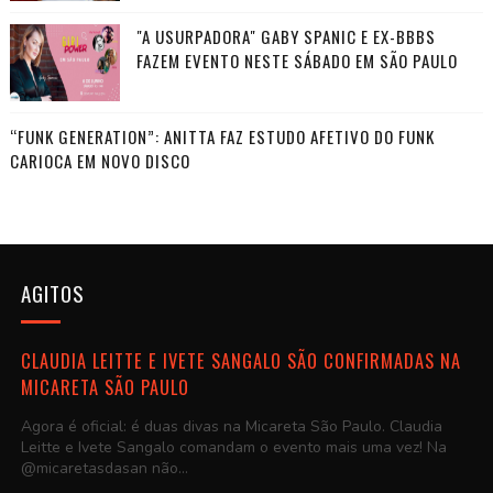
"A USURPADORA" GABY SPANIC E EX-BBBS
FAZEM EVENTO NESTE SÁBADO EM SÃO PAULO
“FUNK GENERATION”: ANITTA FAZ ESTUDO AFETIVO DO FUNK
CARIOCA EM NOVO DISCO
AGITOS
CLAUDIA LEITTE E IVETE SANGALO SÃO CONFIRMADAS NA
MICARETA SÃO PAULO
Agora é oficial: é duas divas na Micareta São Paulo. Claudia
Leitte e Ivete Sangalo comandam o evento mais uma vez! Na
@micaretasdasan não...