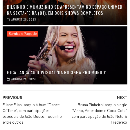
DILSINHO E MUMUZINHO SE APRESENTAM NO ESPAÇO UNIMED
NA SEXTA-FEIRA (01), EM DOIS SHOWS COMPLETOS
AUGUST 29, 2023
Samba e Pagode
GICA LANÇA AUDIOVISUAL ‘DA ROCINHA PRO MUNDO’
AUGUST 25, 2023
PREVIOUS
NEXT
Eliane Elias lança o álbum “Dance
Bruna Pinheiro lança o single
Of Time”, com participações
“Vinho, Amendoim e Coca-Cola”
especiais de João Bosco, Toquinho
com participação de João Neto &
entre outros
Frederico