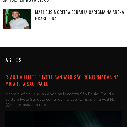
MATHEUS MOREIRA ESBANJA CARISMA NA ARENA
BRASILEIRA
AGITOS
CLAUDIA LEITTE E IVETE SANGALO SÃO CONFIRMADAS NA
MICARETA SÃO PAULO
Agora é oficial: é duas divas na Micareta São Paulo. Claudia
Leitte e Ivete Sangalo comandam o evento mais uma vez! Na
@micaretasdasan não...