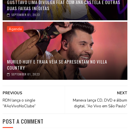
GUSTTAVO LIMA DIVULGA FEAT COM ANA CASTELA E OUTRAS
DUAS FAIXAS INÉDITAS
SEPTEMBER 01, 2023
Agenda
MURILO HUFF E TRAIA VÉIA SE APRESENTAM NO VILLA
COUNTRY
SEPTEMBER 01, 2023
PREVIOUS
NEXT
RDN lança o single
Maneva lança CD, DVD e álbum
“#AoVivoNoClube”
digital, “Ao Vivo em São Paulo”
POST A COMMENT