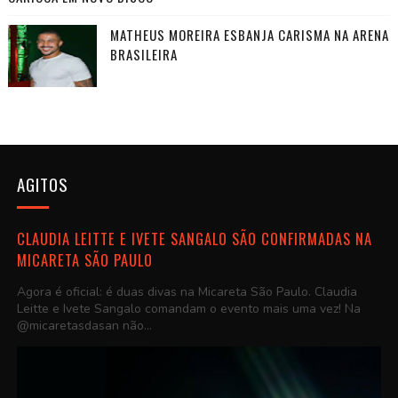
MATHEUS MOREIRA ESBANJA CARISMA NA ARENA
BRASILEIRA
AGITOS
CLAUDIA LEITTE E IVETE SANGALO SÃO CONFIRMADAS NA
MICARETA SÃO PAULO
Agora é oficial: é duas divas na Micareta São Paulo. Claudia
Leitte e Ivete Sangalo comandam o evento mais uma vez! Na
@micaretasdasan não...