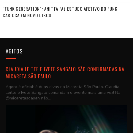
“FUNK GENERATION”: ANITTA FAZ ESTUDO AFETIVO DO FUNK
CARIOCA EM NOVO DISCO
AGITOS
CLAUDIA LEITTE E IVETE SANGALO SÃO CONFIRMADAS NA
MICARETA SÃO PAULO
Agora é oficial: é duas divas na Micareta São Paulo. Claudia
Leitte e Ivete Sangalo comandam o evento mais uma vez! Na
@micaretasdasan não...