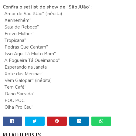
Confira o setlist do show de “São JUão”:
“Amor de São JUão” (inédita)
“Xenhenhém”
“Sala de Reboco”
“Frevo Mulher”
“Tropicana”
“Pedras Que Cantam”
“Isso Aqui Tá Muito Bom”
“A Fogueira Tá Queimando”
“Esperando na Janela”
“Xote das Meninas”
“Vem Galopar” (inédita)
“Tem Café”
“Dano Sarrada”
“POC POC”
“Olha Pro Céu”
RELATED POSTS