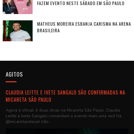
FAZEM EVENTO NESTE SÁBADO EM SÃO PAULO
MATHEUS MOREIRA ESBANJA CARISMA NA ARENA
BRASILEIRA
AGITOS
CLAUDIA LEITTE E IVETE SANGALO SÃO CONFIRMADAS NA
MICARETA SÃO PAULO
Agora é oficial: é duas divas na Micareta São Paulo. Claudia
Leitte e Ivete Sangalo comandam o evento mais uma vez! Na
@micaretasdasan não...