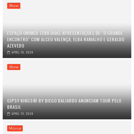
Show
ESPAÇO UNIMED TERÁ DUAS APRESENTAÇÕES DE "O GRANDE
ENCONTRO" COM ALCEU VALENÇA, ELBA RAMALHO E GERALDO
AZEVEDO
APRIL 16, 2024
Show
GIPSY KINGS® BY DIEGO BALIARDO ANUNCIAM TOUR PELO
BRASIL
APRIL 15, 2024
Música