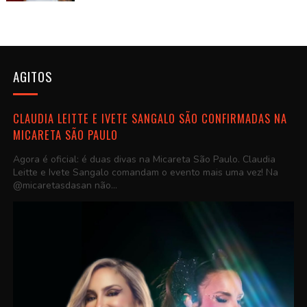
AGITOS
CLAUDIA LEITTE E IVETE SANGALO SÃO CONFIRMADAS NA
MICARETA SÃO PAULO
Agora é oficial: é duas divas na Micareta São Paulo. Claudia
Leitte e Ivete Sangalo comandam o evento mais uma vez! Na
@micaretasdasan não...