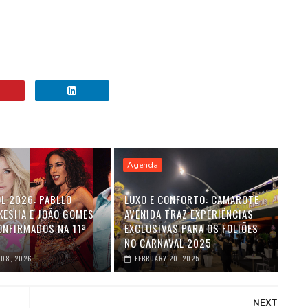
Agenda
L 2026: PABLLO
LUXO E CONFORTO: CAMAROTE
 KESHA E JOÃO GOMES
AVENIDA TRAZ EXPERIÊNCIAS
ONFIRMADOS NA 11ª
EXCLUSIVAS PARA OS FOLIÕES
NO CARNAVAL 2025
 08, 2026
FEBRUARY 20, 2025
NEXT