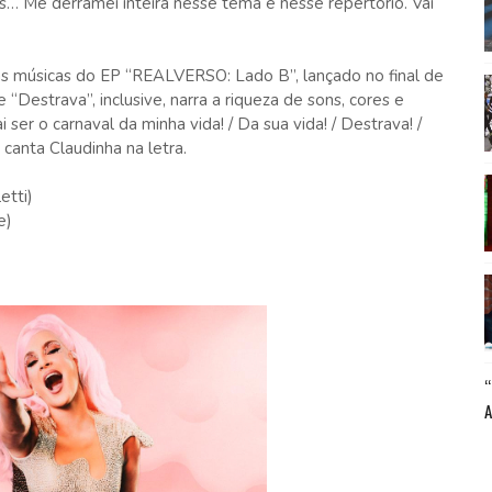
os… Me derramei inteira nesse tema e nesse repertório. Vai
s músicas do EP “REALVERSO: Lado B”, lançado no final de
 “Destrava”, inclusive, narra a riqueza de sons, cores e
i ser o carnaval da minha vida! / Da sua vida! / Destrava! /
, canta Claudinha na letra.
etti)
e)