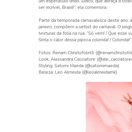
um espetáculo lindo, lúdico, que abraça a tod
ser incrível, Brasil!”, ela comemora.
Parte da temporada carnavalesca deste ano, a
janeiro, compõem a setlist do carnaval. O single
texturas da folia na rua. “Só vem! / Que esse va
Sinta o calor dessa pipoca colorida! / Colorida!”
Fotos: Renam Christofoletti (@renamchristofol
Look: Alessandra Cacciatore (@ale_cacciatore
Styling: Satomi Maeda (@satomimaeda)
Beleza: Leo Almeida (@leoalmeidamk)