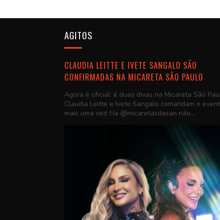
AGITOS
CLAUDIA LEITTE E IVETE SANGALO SÃO
CONFIRMADAS NA MICARETA SÃO PAULO
Agora é oficial: é duas divas na Micareta São Pau
Claudia Leitte e Ivete Sangalo comandam o even
mais uma vez! Na @micaretasdasan não...