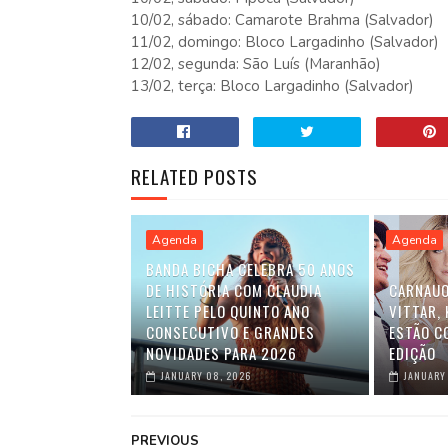
10/02, sábado: Camarote Brahma (Salvador)
11/02, domingo: Bloco Largadinho (Salvador)
12/02, segunda: São Luís (Maranhão)
13/02, terça: Bloco Largadinho (Salvador)
RELATED POSTS
Agenda
Agenda
BANDA BICHA CELEBRA 50 ANOS
DE HISTÓRIA COM CLAUDIA
CARNAUO
LEITTE PELO QUINTO ANO
VITTAR,
CONSECUTIVO E GRANDES
ESTÃO C
NOVIDADES PARA 2026
EDIÇÃO
JANUARY 08, 2026
JANUARY
PREVIOUS