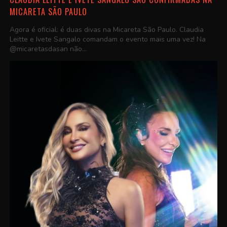
MICARETA SÃO PAULO
Agora é oficial: é duas divas na Micareta São Paulo. Claudia
Leitte e Ivete Sangalo comandam o evento mais uma vez! Na
@micaretasdasan não...