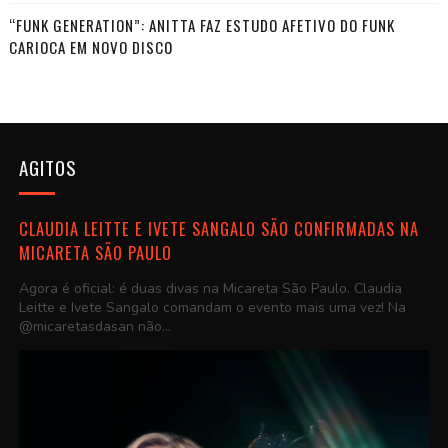
“FUNK GENERATION”: ANITTA FAZ ESTUDO AFETIVO DO FUNK
CARIOCA EM NOVO DISCO
AGITOS
CLAUDIA LEITTE E IVETE SANGALO SÃO CONFIRMADAS NA
MICARETA SÃO PAULO
Agora é oficial: é duas divas na Micareta São Paulo. Claudia
Leitte e Ivete Sangalo comandam o evento mais uma vez! Na
@micaretasdasan não...