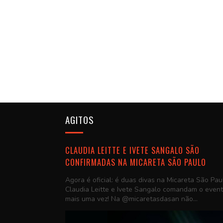
AGITOS
CLAUDIA LEITTE E IVETE SANGALO SÃO
CONFIRMADAS NA MICARETA SÃO PAULO
Agora é oficial: é duas divas na Micareta São Pau
Claudia Leitte e Ivete Sangalo comandam o even
mais uma vez! Na @micaretasdasan não...