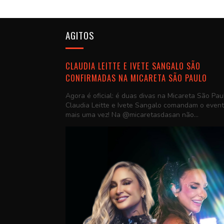
AGITOS
CLAUDIA LEITTE E IVETE SANGALO SÃO
CONFIRMADAS NA MICARETA SÃO PAULO
Agora é oficial: é duas divas na Micareta São Pau
Claudia Leitte e Ivete Sangalo comandam o even
mais uma vez! Na @micaretasdasan não...