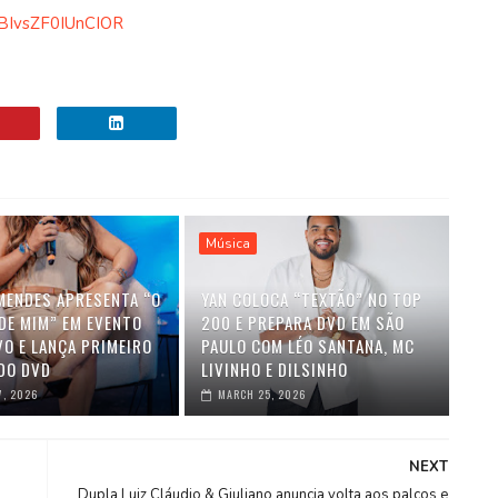
ABIvsZF0IUnCIOR
Música
MENDES APRESENTA “O
YAN COLOCA “TEXTÃO” NO TOP
DE MIM” EM EVENTO
200 E PREPARA DVD EM SÃO
VO E LANÇA PRIMEIRO
PAULO COM LÉO SANTANA, MC
DO DVD
LIVINHO E DILSINHO
7, 2026
MARCH 25, 2026
NEXT
Dupla Luiz Cláudio & Giuliano anuncia volta aos palcos e