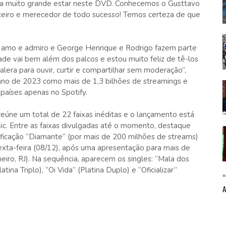
onra muito grande estar neste DVD. Conhecemos o Gusttavo
rceiro e merecedor de todo sucesso! Temos certeza de que
 amo e admiro e George Henrique e Rodrigo fazem parte
ade vai bem além dos palcos e estou muito feliz de tê-los
lera para ouvir, curtir e compartilhar sem moderação”,
no de 2023 como mais de 1,3 bilhões de streamings e
aíses apenas no Spotify.
reúne um total de 22 faixas inéditas e o lançamento está
ic. Entre as faixas divulgadas até o momento, destaque
ificação “Diamante” (por mais de 200 milhões de streams)
exta-feira (08/12), após uma apresentação para mais de
eiro, RJ). Na sequência, aparecem os singles: “Mala dos
tina Triplo), “Oi Vida” (Platina Duplo) e “Oficializar”