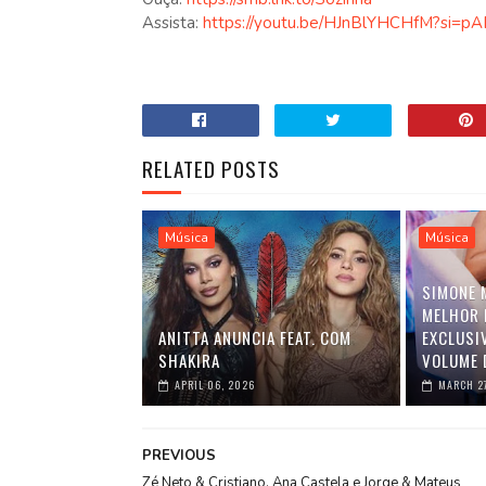
Assista:
https://youtu.be/HJnBlYHCHfM?si=p
RELATED POSTS
Música
Música
SIMONE 
MELHOR 
ANITTA ANUNCIA FEAT. COM
EXCLUSI
SHAKIRA
VOLUME 
APRIL 06, 2026
MARCH 2
PREVIOUS
Zé Neto & Cristiano, Ana Castela e Jorge & Mateus