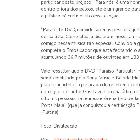
participar deste projeto: “Para nós, é uma h
dentro e fora dos palcos, ele é um grande pa
o público irá curtir muito essa canção”.
“Para este DVD, convidei apenas pessoas que
dessa lista. Como eles já disseram, nossa amiz
comigo nessa música tão especial. Convido a ga
completa o Embaixador que está fechando o a
acumulando 36,7 milhões de ouvintes em 183 p
Vale ressaltar que o DVD “Paraíso Particular” 
sendo realizado pela Sony Music e Balada Mus
para “Canudinho”, que acaba de receber a cert
entregue ao cantor Gusttavo Lima na última s
oito mil pessoas na Jeunesse Arena (Rio de Jan
Porta Mala” (que já conquistou a certificação Pla
(Platina).
Foto: Divulgação
Ouça:
https://smb.lnk.to/Sozinha