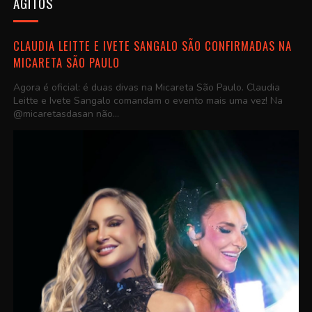
AGITOS
CLAUDIA LEITTE E IVETE SANGALO SÃO CONFIRMADAS NA
MICARETA SÃO PAULO
Agora é oficial: é duas divas na Micareta São Paulo. Claudia
Leitte e Ivete Sangalo comandam o evento mais uma vez! Na
@micaretasdasan não...