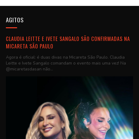
AGITOS
CLAUDIA LEITTE E IVETE SANGALO SÃO CONFIRMADAS NA
MICARETA SÃO PAULO
Agora é oficial: é duas divas na Micareta São Paulo. Claudia
Leitte e Ivete Sangalo comandam o evento mais uma vez! Na
@micaretasdasan não...