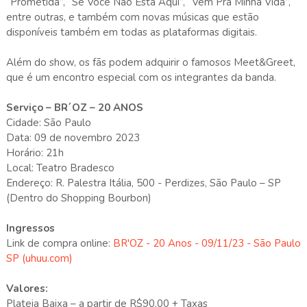
“Prometida”, “Se Você Não Está Aqui”, “Vem Pra Minha Vida”,
entre outras, e também com novas músicas que estão
disponíveis também em todas as plataformas digitais.
Além do show, os fãs podem adquirir o famosos Meet&Greet,
que é um encontro especial com os integrantes da banda.
Serviço – BR´OZ – 20 ANOS
Cidade: São Paulo
Data: 09 de novembro 2023
Horário: 21h
Local: Teatro Bradesco
Endereço: R. Palestra Itália, 500 - Perdizes, São Paulo – SP
(Dentro do Shopping Bourbon)
Ingressos
Link de compra online:
BR'OZ - 20 Anos - 09/11/23 - São Paulo
SP (uhuu.com)
Valores:
Plateia Baixa – a partir de R$90,00 + Taxas