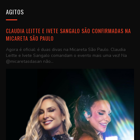
AGITOS
CLAUDIA LEITTE E IVETE SANGALO SÃO CONFIRMADAS NA
MICARETA SÃO PAULO
Agora é oficial: é duas divas na Micareta São Paulo. Claudia
Leitte e Ivete Sangalo comandam o evento mais uma vez! Na
@micaretasdasan não...