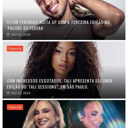
VITOR FEDERADO AGITA SP COM A TERCEIRA EDIÇÃO DO
'PAGODE DO FEDERA'
JULY 23, 2026
Agenda
COM INGRESSOS ESGOTADOS, TALI APRESENTA SEGUNDA
EDIÇÃO DO 'TALI SESSIONS", EM SÃO PAULO.
JULY 23, 2026
Agenda