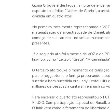
Gloria Groove é destaque na noite de encerr
espetáculo inédito, "Noites de Gloria ", a art
dividida em quatro atos.
No primeiro, totalmente representando a VOZ.
materialização da ancestralidade de Daniel, 
começo de sua carreira - no setlist músicas co
presentes.
Já o segundo ato foi a mescla da VOZ e do P
hip-hop, como "Leilão", "Greta", "A caminhada
O terceiro ato trouxe o momento de transiç
para o reggaeton e o funk, já preparando o púb
sucede a bem-sucedida era Lady Leste! Hits 
milhares de pessoas a cantaram em uma só vo
Para encerrar, o quarto ato representou o F
FLUXO. Com participação especial de Ruxell, a 
O funk vem como a ferramenta de liberdade 