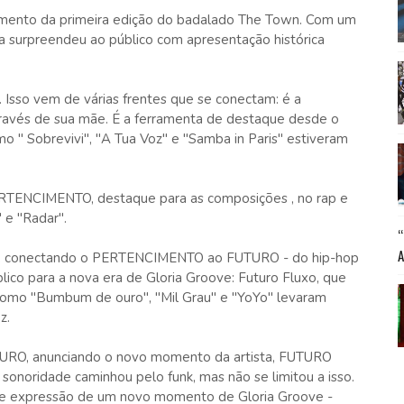
amento da primeira edição do badalado The Town. Com um
ista surpreendeu ao público com apresentação histórica
 Isso vem de várias frentes que se conectam: é a
através de sua mãe. É a ferramenta de destaque desde o
mo " Sobrevivi", "A Tua Voz" e "Samba in Paris" estiveram
ERTENCIMENTO, destaque para as composições , no rap e
" e "Radar".
ão, conectando o PERTENCIMENTO ao FUTURO - do hip-hop
lico para a nova era de Gloria Groove: Futuro Fluxo, que
como "Bumbum de ouro", "Mil Grau" e "YoYo" levaram
z.
UTURO, anunciando o novo momento da artista, FUTURO
sonoridade caminhou pelo funk, mas não se limitou a isso.
de expressão de um novo momento de Gloria Groove -