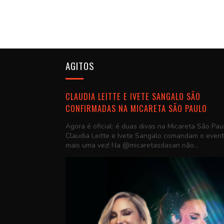
AGITOS
CLAUDIA LEITTE E IVETE SANGALO SÃO
CONFIRMADAS NA MICARETA SÃO PAULO
Agora é oficial: é duas divas na Micareta São Pau
Claudia Leitte e Ivete Sangalo comandam o even
mais uma vez! Na @micaretasdasan não...