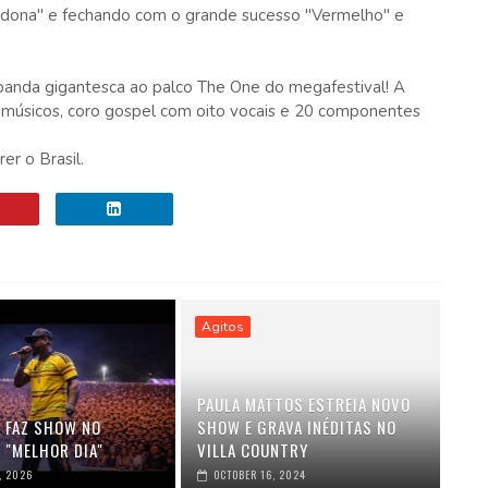
bidona" e fechando com o grande sucesso "Vermelho" e
 banda gigantesca ao palco The One do megafestival! A
15 músicos, coro gospel com oito vocais e 20 componentes
er o Brasil.
Agitos
PAULA MATTOS ESTREIA NOVO
K FAZ SHOW NO
SHOW E GRAVA INÉDITAS NO
 "MELHOR DIA"
VILLA COUNTRY
, 2026
OCTOBER 16, 2024