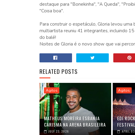
destaque para "Bonekinha", "A Queda", "Proi
"Coisa boa".
Para construir o espetáculo, Gloria levou uma
multiartista reuniu 41 integrantes, incluindo 
do balé!
Noites de Gloria é o novo show que vai percorr
RELATED POSTS
Agitos
Agitos
MATHEUS MOREIRA ESBANJA
EDI ROC
CARISMA NA ARENA BRASILEIRA
FESTIVAL
JULY 23, 2026
APRIL 03