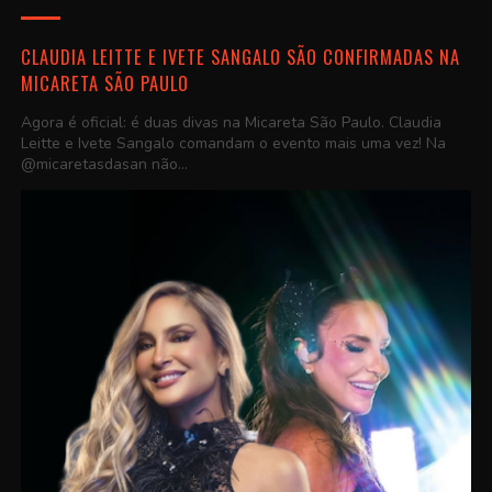
CLAUDIA LEITTE E IVETE SANGALO SÃO CONFIRMADAS NA
MICARETA SÃO PAULO
Agora é oficial: é duas divas na Micareta São Paulo. Claudia
Leitte e Ivete Sangalo comandam o evento mais uma vez! Na
@micaretasdasan não...