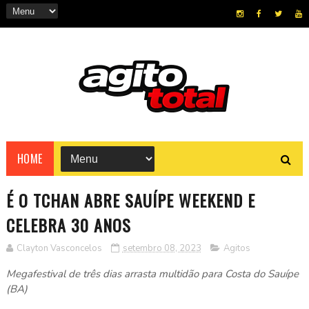
HOME
É O TCHAN ABRE SAUÍPE WEEKEND E
CELEBRA 30 ANOS
Clayton Vasconcelos
setembro 08, 2023
Agitos
Megafestival de três dias arrasta multidão para Costa do Sauípe
(BA)