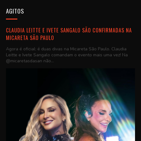
AGITOS
CLAUDIA LEITTE E IVETE SANGALO SÃO CONFIRMADAS NA
MICARETA SÃO PAULO
Agora é oficial: é duas divas na Micareta São Paulo. Claudia
Leitte e Ivete Sangalo comandam o evento mais uma vez! Na
@micaretasdasan não...