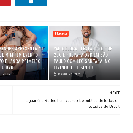
Música
MENDES APRESENTA “O
YAN COLOCA “TEXTÃO” NO TOP
DE MIM” EM EVENTO
200 E PREPARA DVD EM SÃO
VO E LANÇA PRIMEIRO
PAULO COM LÉO SANTANA, MC
DO DVD
LIVINHO E DILSINHO
7, 2026
MARCH 25, 2026
NEXT
Jaguariúna Rodeo Festival recebe público de todos os
estados do Brasil