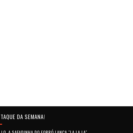
TAQUE DA SEMANA!
LO, A SAFADINHA DO FORRÓ LANÇA "LA LA LA",