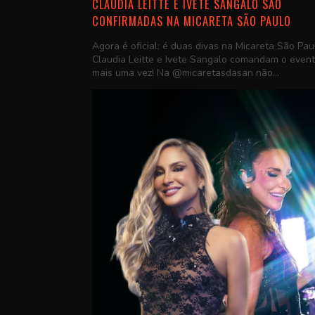
CLAUDIA LEITTE E IVETE SANGALO SÃO
CONFIRMADAS NA MICARETA SÃO PAULO
Agora é oficial: é duas divas na Micareta São Pau
Claudia Leitte e Ivete Sangalo comandam o even
mais uma vez! Na @micaretasdasan não...