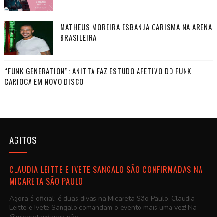
MATHEUS MOREIRA ESBANJA CARISMA NA ARENA
BRASILEIRA
“FUNK GENERATION”: ANITTA FAZ ESTUDO AFETIVO DO FUNK
CARIOCA EM NOVO DISCO
AGITOS
CLAUDIA LEITTE E IVETE SANGALO SÃO CONFIRMADAS NA
MICARETA SÃO PAULO
Agora é oficial: é duas divas na Micareta São Paulo. Claudia
Leitte e Ivete Sangalo comandam o evento mais uma vez! Na
@micaretasdasan não...