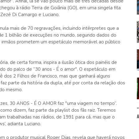
amor”. Afinal, lá se vão pouco mais de três décadas desde
chegou à rádio Terra de Goiânia (GO), em uma singela fita
e Zezé Di Camargo e Luciano.
ula mais de 70 regravações, incluindo intérpretes que a
de 1 bilhão de execuções no mundo, segundo dados do
os irmãos prometem um espetáculo memorável ao público
ia, de certa forma, inspira a ilusão ótica dos painéis de
o do palco de “30 anos - É o amor". O espetáculo em
nê dos 2 Filhos de Francisco, mas que ganhará alguns
z parte da história da dupla, até por conta da relação dos
s do mesmo.
uzes, 30 ANOS - É O AMOR faz "uma viagem no tempo”.
omo dizem, faz parte da playlist dos fãs raiz. Teremos
m trabalhadas nas rádios, de 1991 para cá, mas que o
s’, adianta Luciano.
om o produtor musical Roger Dias, revela que haverá novos