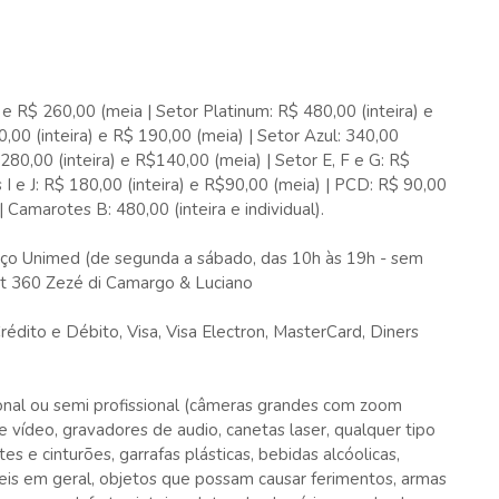
 e R$ 260,00 (meia | Setor Platinum: R$ 480,00 (inteira) e
00 (inteira) e R$ 190,00 (meia) | Setor Azul: 340,00
 280,00 (inteira) e R$140,00 (meia) | Setor E, F e G: R$
 I e J: R$ 180,00 (inteira) e R$90,00 (meia) | PCD: R$ 90,00
| Camarotes B: 480,00 (inteira e individual).
aço Unimed (de segunda a sábado, das 10h às 19h - sem
ket 360 Zezé di Camargo & Luciano
dito e Débito, Visa, Visa Electron, MasterCard, Diners
ional ou semi profissional (câmeras grandes com zoom
 vídeo, gravadores de audio, canetas laser, qualquer tipo
tes e cinturões, garrafas plásticas, bebidas alcóolicas,
máveis em geral, objetos que possam causar ferimentos, armas