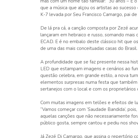
mas com um nome tão familiar: “30 anos – É o 
que a música que alçou os artistas ao sucesso 
K-7 levada por Seu Francisco Camargo, pai d
De lá pra cá, a canção composta por Zezé acum
lançaram em hebraico e russo, somando mais 
ECAD. E é no embalo deste clássico hit que 
de uma das mais conceituadas casas do Brasil.
A profundidade que se faz presente nessa histór
LED que estampam imagens e cenários ao fund
questão celebra, em grande estilo, a nova tur
elementos surpresas numa festa que também fa
sertanejos com o local e com os proprietário
Com muitas imagens em telões e efeitos de l
“Vamos começar com ‘Saudade Bandida’, pois, c
aquelas canções que não necessariamente fora
público gosta, sempre cantou e pediu nos show
Já Zezé Di Camargo, que assina o repertório c