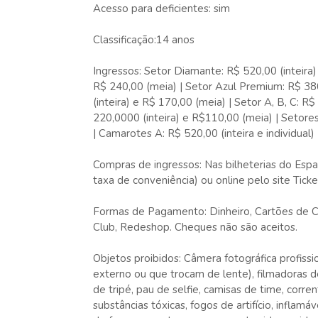
Acesso para deficientes: sim
Classificação:14 anos
Ingressos: Setor Diamante: R$ 520,00 (inteira)
R$ 240,00 (meia) | Setor Azul Premium: R$ 380,
(inteira) e R$ 170,00 (meia) | Setor A, B, C: R$
220,0000 (inteira) e R$110,00 (meia) | Setores
| Camarotes A: R$ 520,00 (inteira e individual) 
Compras de ingressos: Nas bilheterias do Esp
taxa de conveniência) ou online pelo site Tic
Formas de Pagamento: Dinheiro, Cartões de Cré
Club, Redeshop. Cheques não são aceitos.
Objetos proibidos: Câmera fotográfica profiss
externo ou que trocam de lente), filmadoras de
de tripé, pau de selfie, camisas de time, corren
substâncias tóxicas, fogos de artifício, infla