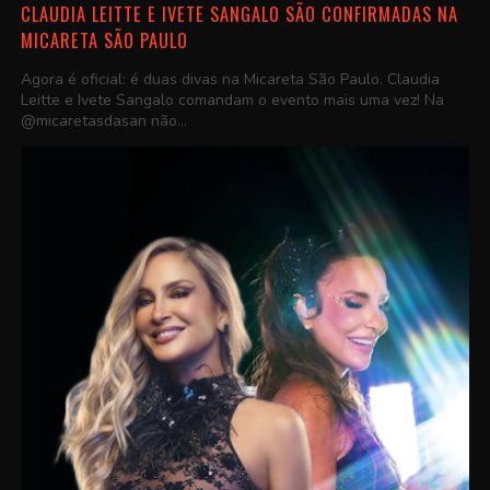
CLAUDIA LEITTE E IVETE SANGALO SÃO CONFIRMADAS NA
MICARETA SÃO PAULO
Agora é oficial: é duas divas na Micareta São Paulo. Claudia
Leitte e Ivete Sangalo comandam o evento mais uma vez! Na
@micaretasdasan não...