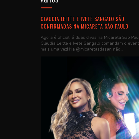
CLAUDIA LEITTE E IVETE SANGALO SÃO
CONFIRMADAS NA MICARETA SÃO PAULO
Agora é oficial: é duas divas na Micareta São Pau
Claudia Leitte e Ivete Sangalo comandam o even
mais uma vez! Na @micaretasdasan não...