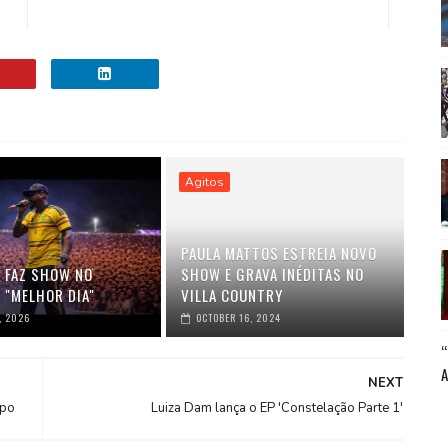
Agitos
PAULA MATTOS ESTREIA NOVO
K FAZ SHOW NO
SHOW E GRAVA INÉDITAS NO
 "MELHOR DIA"
VILLA COUNTRY
, 2026
OCTOBER 16, 2024
NEXT
spo
Luiza Dam lança o EP 'Constelação Parte 1'