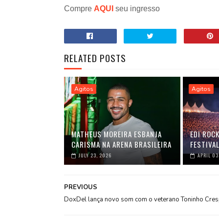
Compre
AQUI
seu ingresso
RELATED POSTS
Agitos
Agitos
MATHEUS MOREIRA ESBANJA
EDI ROC
CARISMA NA ARENA BRASILEIRA
FESTIVAL
JULY 23, 2026
APRIL 03
PREVIOUS
DoxDel lança novo som com o veterano Toninho Cre