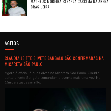
MATHEUS MOREIRA ESBANJA CARISMA NA ARENA
BRASILEIRA
AGITOS
CLAUDIA LEITTE E IVETE SANGALO SÃO CONFIRMADAS NA
MICARETA SÃO PAULO
Agora é oficial: é duas divas na Micareta São Paulo. Claudia
Leitte e Ivete Sangalo comandam o evento mais uma vez! Na
@micaretasdasan não...