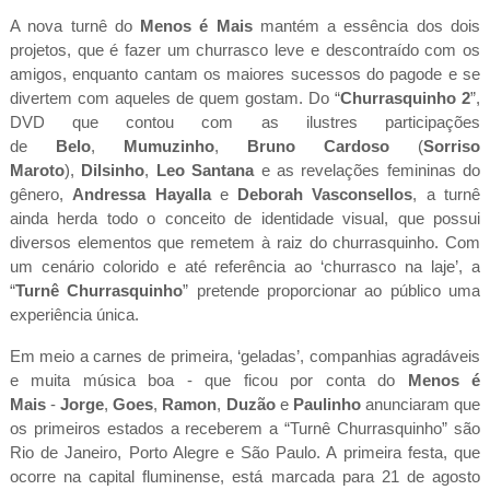
A nova turnê do
Menos é Mais
mantém a essência dos dois
projetos, que é fazer um churrasco leve e descontraído com os
amigos, enquanto cantam os maiores sucessos do pagode e se
divertem com aqueles de quem gostam. Do “
Churrasquinho 2
”,
DVD que contou com as ilustres participações
de
Belo
,
Mumuzinho
,
Bruno Cardoso
(
Sorriso
Maroto
),
Dilsinho
,
Leo Santana
e as revelações femininas do
gênero,
Andressa Hayalla
e
Deborah Vasconsellos
, a turnê
ainda herda todo o conceito de identidade visual, que possui
diversos elementos que remetem à raiz do churrasquinho. Com
um cenário colorido e até referência ao ‘churrasco na laje’, a
“
Turnê Churrasquinho
” pretende proporcionar ao público uma
experiência única.
Em meio a carnes de primeira, ‘geladas’, companhias agradáveis
e muita música boa - que ficou por conta do
Menos é
Mais
-
Jorge
,
Goes
,
Ramon
,
Duzão
e
Paulinho
anunciaram que
os primeiros estados a receberem a “Turnê Churrasquinho” são
Rio de Janeiro, Porto Alegre e São Paulo. A primeira festa, que
ocorre na capital fluminense, está marcada para 21 de agosto