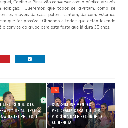
Miguel, Coelho e Birita vão conversar com o público através
 exibição. “Queremos que todos se divirtam, como se
tem os móveis da casa, pulem, cantem, dancem. Estamos
ssim que for possível! Obrigado a todos que estão fazendo
 o convite do grupo para esta festa que já dura 35 anos.
TV
O TIRU CONQUISTA
COM SIMONE MENDES,
ERANÇA DE AUDIÊNCIA
PROGRAMA SABADOU COM
 MAIOR IBOPE DESDE
VIRGÍNIA BATE RECORDE DE
AUDIÊNCIA