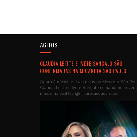
AGITOS
CLAUDIA LEITTE E IVETE SANGALO SÃO
CONFIRMADAS NA MICARETA SÃO PAULO
Agora é oficial: é duas divas na Micareta São Pau
Claudia Leitte e Ivete Sangalo comandam o even
mais uma vez! Na @micaretasdasan não...