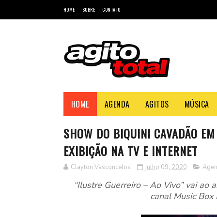
HOME
SOBRE
CONTATO
HOME
AGENDA
AGITOS
MÚSICA
SHOW DO BIQUINI CAVADÃO E
EXIBIÇÃO NA TV E INTERNET
Clayton Vasconcelos
julho 09, 2020
Age
“Ilustre Guerreiro – Ao Vivo” vai ao a
canal Music Box 