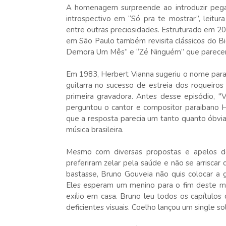
A homenagem surpreende ao introduzir pegad
introspectivo em “Só pra te mostrar”, leitur
entre outras preciosidades. Estruturado em 20
em São Paulo também revisita clássicos do B
Demora Um Mês” e “Zé Ninguém” que parece
Em 1983, Herbert Vianna sugeriu o nome para 
guitarra no sucesso de estreia dos roqueiros
primeira gravadora. Antes desse episódio, 
perguntou o cantor e compositor paraibano 
que a resposta parecia um tanto quanto óbvi
música brasileira.
Mesmo com diversas propostas e apelos de f
preferiram zelar pela saúde e não se arriscar
bastasse, Bruno Gouveia não quis colocar a g
Eles esperam um menino para o fim deste mê
exílio em casa. Bruno leu todos os capítulos 
deficientes visuais. Coelho lançou um single so