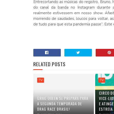
Entrecortando as músicas do registro, Bruno, 
do canal da banda no Instagram durante a
realmente estivessem em nosso show. Afas
morrendo de saudades, loucos para voltar, a
de tudo para que esta pandemia passe”. Este é
RELATED POSTS
TV
TV
CIRCO D
GRAG QUEEN SE PREPARA PARA
VICE-LID
A SEGUNDA TEMPORADA DE
E ATINGE
DRAG RACE BRASIL!
ESTREIA