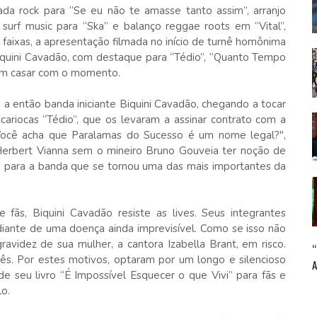
a rock para “Se eu não te amasse tanto assim”, arranjo
a surf music para “Ska” e balanço reggae roots em “Vital”,
 faixas, a apresentação filmada no início de turnê homônima
iquini Cavadão, com destaque para “Tédio”, “Quanto Tempo
m casar com o momento.
a então banda iniciante Biquini Cavadão, chegando a tocar
 cariocas “Tédio”, que os levaram a assinar contrato com a
"Você acha que Paralamas do Sucesso é um nome legal?",
Herbert Vianna sem o mineiro Bruno Gouveia ter noção de
a para a banda que se tornou uma das mais importantes da
ãs, Biquini Cavadão resiste as lives. Seus integrantes
 diante de uma doença ainda imprevisível. Como se isso não
ravidez de sua mulher, a cantora Izabella Brant, em risco.
s. Por estes motivos, optaram por um longo e silencioso
de seu livro “É Impossível Esquecer o que Vivi” para fãs e
lo.