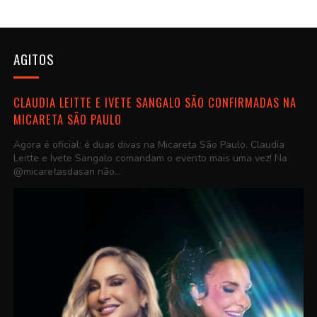
AGITOS
CLAUDIA LEITTE E IVETE SANGALO SÃO CONFIRMADAS NA
MICARETA SÃO PAULO
Agora é oficial: é duas divas na Micareta São Paulo. Claudia
Leitte e Ivete Sangalo comandam o evento mais uma vez! Na
@micaretasdasan não...