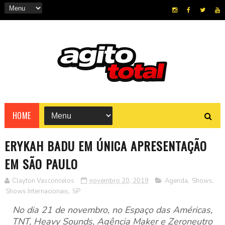
HOME
ERYKAH BADU EM ÚNICA APRESENTAÇÃO
EM SÃO PAULO
Clayton Vasconcelos
novembro 20, 2019
Agenda
,
Shows
,
Shows Internacionais
,
SP
No dia 21 de novembro, no Espaço das Américas,
TNT, Heavy Sounds, Agência Maker e Zeroneutro