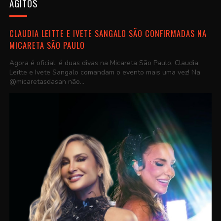
AGITOS
CLAUDIA LEITTE E IVETE SANGALO SÃO CONFIRMADAS NA
MICARETA SÃO PAULO
Agora é oficial: é duas divas na Micareta São Paulo. Claudia
Leitte e Ivete Sangalo comandam o evento mais uma vez! Na
@micaretasdasan não...