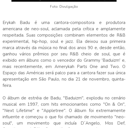
Foto: Divulgação
Erykah Badu é uma cantora-compositora e produtora
americana de neo-soul, aclamada pela crítica e amplamente
respeitada. Suas composições combinam elementos de R&B
experimental, hip-hop, soul e jazz. Ela deixou sua primeira
marca através da música no final dos anos 90 e, desde então,
ganhou vários prêmios por seu R&B cheio de soul, que é
exibido em álbuns como o vencedor do Grammy 'Baduizm' e,
mais recentemente, em Amerykah Parts One and Two. O
Espaço das Américas será palco para a cantora fazer sua única
apresentação em São Paulo, no dia 21 de novembro, quinta-
feira.
O álbum de estréia de Badu, "Baduizm", explodiu no cenário
musical em 1997, com hits emocionantes como "On & On",
"Next Lifetime" e "Appletree". O álbum foi extremamente
influente e começou o que foi chamado de movimento "neo-
soul", um movimento que incluía D´Angelo, Mos Def,