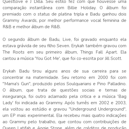
Questlove e J Dilla. Seu estilo fez com que houvesse uma
comparação instantânea com Billie Holiday. O álbum foi
premiado com o status de platina tripla e Badu ganhou dois
Grammy Awards, por melhor performance vocal feminina de
R&B e melhor álbum de R&B.
O segundo álbum de Badu, Live, foi gravado enquanto ela
estava grávida de seu filho Seven. Erykah também gravou com
The Roots em seu primeiro álbum, Things Fall Apart. Ela
cantou a música 'You Got Me', que foi co-escrita por Jill Scott.
Erykah Badu tirou alguns anos de sua carreira para se
concentrar na maternidade. Seu retorno em 2000 foi com
"Mama's Gun", produzido pelos Soulquarians e Pino Palladino.
O álbum, que trata de questões sociais e temas de
insegurança, foi outro aclamado pela critica e a música 'Bag
Lady' foi indicada ao Grammy. Após turnês em 2002 e 2003,
ela voltou ao estúdio e gravou "Underground Underground",
um EP mais experimental. Ela recebeu mais quatro indicações
ao Grammy pelo trabalho, que contou com contribuições de
Queen Latifah e Angie Stone, além de créditos de produção