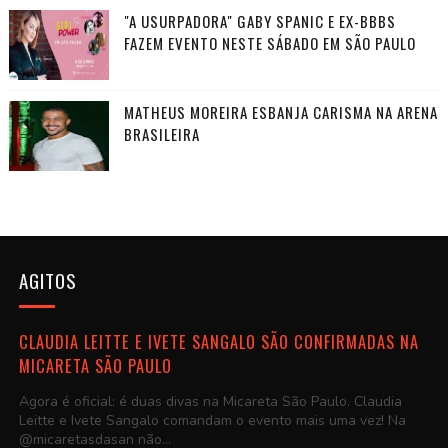
"A USURPADORA" GABY SPANIC E EX-BBBS
FAZEM EVENTO NESTE SÁBADO EM SÃO PAULO
MATHEUS MOREIRA ESBANJA CARISMA NA ARENA
BRASILEIRA
AGITOS
CLAUDIA LEITTE E IVETE SANGALO SÃO CONFIRMADAS NA
MICARETA SÃO PAULO
Agora é oficial: é duas divas na Micareta São Paulo. Claudia
Leitte e Ivete Sangalo comandam o evento mais uma vez! Na
@micaretasdasan não...