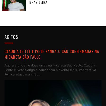
BRASILEIRA
AGITOS
CLAUDIA LEITTE E IVETE SANGALO SÃO CONFIRMADAS NA
MICARETA SÃO PAULO
Agora é oficial: é duas divas na Micareta São Paulo. Claudia
Leitte e Ivete Sangalo comandam o evento mais uma vez! Na
@micaretasdasan não...