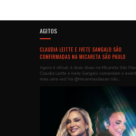
AGITOS
CLAUDIA LEITTE E IVETE SANGALO SÃO
CONFIRMADAS NA MICARETA SÃO PAULO
Agora é oficial: é duas divas na Micareta São Pau
Claudia Leitte e Ivete Sangalo comandam o even
mais uma vez! Na @micaretasdasan não...