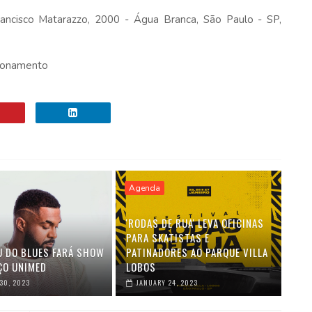
rancisco Matarazzo, 2000 - Água Branca, São Paulo - SP,
acionamento
Agenda
'RODAS DE RUA' LEVA OFICINAS
PARA SKATISTAS E
U DO BLUES FARÁ SHOW
PATINADORES AO PARQUE VILLA
ÇO UNIMED
LOBOS
30, 2023
JANUARY 24, 2023