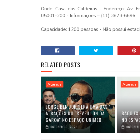
Onde: Casa das Caldeiras - Endereço: Av. F
05001-200 - Informações – (11) 3873-6696
Capacidade: 1200 pessoas - Não possui est
RELATED POSTS
Agenda
Agenda
JORGE BEN JOR SERÁ UMA DAS
ATRAÇÕES DO "RÉVEILLON DA
BACO EX
GAROA" NO ESPAÇO UNIMED
NO ESPA
OCTOBER 30, 2023
OCTOBER 