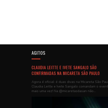
AGITOS
CLAUDIA LEITTE E IVETE SANGALO SÃO
CONFIRMADAS NA MICARETA SÃO PAULO
Agora é oficial: é duas divas na Micareta São Pau
Claudia Leitte e Ivete Sangalo comandam o even
mais uma vez! Na @micaretasdasan não...