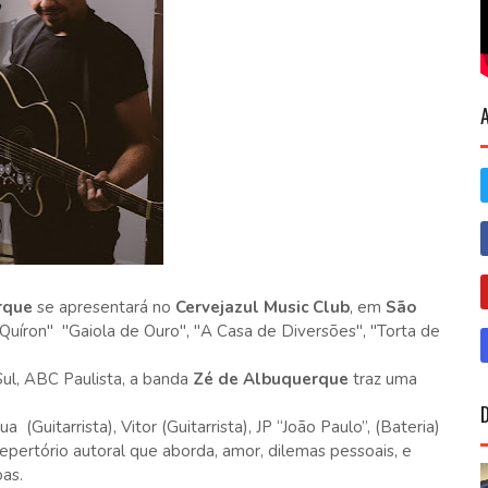
rque
se apresentará no
Cervejazul Music Club
, em
São
"Quíron" "Gaiola de Ouro", "A Casa de Diversões", "Torta de
ul, ABC Paulista, a banda
Zé de Albuquerque
traz uma
a (Guitarrista), Vitor (Guitarrista), JP “João Paulo”, (Bateria)
pertório autoral que aborda, amor, dilemas pessoais, e
as.