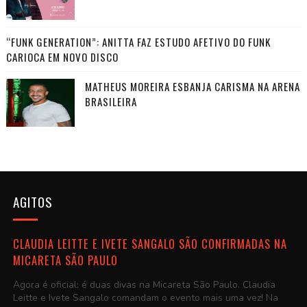
“FUNK GENERATION”: ANITTA FAZ ESTUDO AFETIVO DO FUNK
CARIOCA EM NOVO DISCO
MATHEUS MOREIRA ESBANJA CARISMA NA ARENA
BRASILEIRA
AGITOS
CLAUDIA LEITTE E IVETE SANGALO SÃO CONFIRMADAS NA
MICARETA SÃO PAULO
Agora é oficial: é duas divas na Micareta São Paulo. Claudia
Leitte e Ivete Sangalo comandam o evento mais uma vez! Na