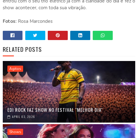
entrou com o seu trio elétrico já com a claridade do dia e fez o
show acontecer, com toda sua vibração.
Fotos:
Rosa Marcondes
RELATED POSTS
Agitos
EDI ROCK FAZ SHOW NO FESTIVAL "MELHOR DIA"
APRIL 03, 2026
Shows