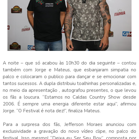
A noite – que só acabou às 10h30 do dia seguinte – contou
também com Jorge e Mateus, que esbanjaram simpatia no
palco e colocaram o publico para dançar e se emocionar com
tantos sucessos. A dupla distribuiu toalhinhas personalizadas e,
no meio da apresentação , autografou presentes, o que levou
os fãs a loucura. “Estamos no Caldas Country Show desde
2006. É sempre uma energia diferente estar aqui”, afirmou
Jorge. “O Festival é nota dez!”, finaliza Mateus.
Para a surpresa dos fãs, Jefferson Moraes anunciou com
exclusividade a gravação do novo vídeo clipe, no palco do
festival. Isso mesmo! “Deixa eu Ser Seu Boy”, composta por