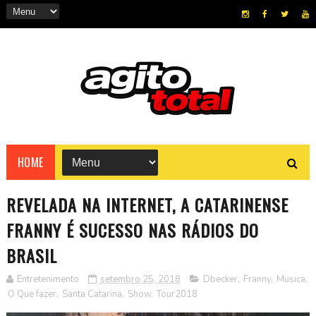
HOME
REVELADA NA INTERNET, A CATARINENSE
FRANNY É SUCESSO NAS RÁDIOS DO
BRASIL
Entretenimento
setembro 25, 2018
Dbecker
,
Franny
,
Musica
,
O Que fazer
,
Santa Catarina
,
Show
,
Tour2018