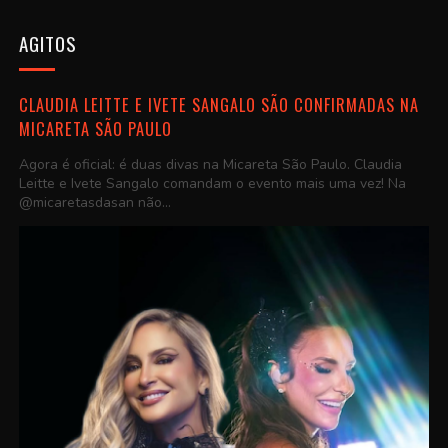
AGITOS
CLAUDIA LEITTE E IVETE SANGALO SÃO CONFIRMADAS NA
MICARETA SÃO PAULO
Agora é oficial: é duas divas na Micareta São Paulo. Claudia
Leitte e Ivete Sangalo comandam o evento mais uma vez! Na
@micaretasdasan não...