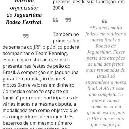
Marconi
,
prêmios, desde sua fundação, em
organizador
2004.
do
Jaguariúna
Rodeo Festival
.
“
Estamos muito
felizes em realizar a
Também no
nossa final no
primeiro fim
Rodeio de
de semana do JRF, o público poderá
Jaguariúna. Fazer
acompanhar o Team Penning,
parte das atrações
esporte que está cada vez mais
de uma das festas
presente nas festas de peão do
mais renomadas do
Brasil. A competição em Jaguariúna
Brasil só
garantirá premiação de até 3
engrandece a nossa
motos 0km e valores em dinheiro.
final. A ANTT esse
Conhecida como “o esporte da
ano completa 15
família” por reunir participantes de
anos e vamos
várias idades na mesma disputa, a
comemorar em
modalidade tem como objetivo que
grande estilo, pois
os competidores direcionem três
o JRF é um evento
bezerros de um mesmo número
que sempre foi