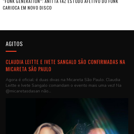
“FUNK GENERATION”: ANITTA FAZ ESTUDO AFETIVO DO FUNK
CARIOCA EM NOVO DISCO
AGITOS
CLAUDIA LEITTE E IVETE SANGALO SÃO CONFIRMADAS NA
MICARETA SÃO PAULO
Agora é oficial: é duas divas na Micareta São Paulo. Claudia
Leitte e Ivete Sangalo comandam o evento mais uma vez! Na
@micaretasdasan não...