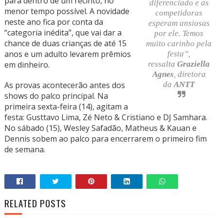
para dentro de um recinto, no
diferenciado e as
menor tempo possível. A novidade
competidoras
neste ano fica por conta da
esperam ansiosas
“categoria inédita”, que vai dar a
por ele. Temos
chance de duas crianças de até 15
muito carinho pela
anos e um adulto levarem prêmios
festa”,
ressalta
Graziella
em dinheiro.
Agnes
, diretora
da
ANTT
As provas acontecerão antes dos
shows do palco principal. Na
primeira sexta-feira (14), agitam a
festa: Gusttavo Lima, Zé Neto & Cristiano e DJ Samhara.
No sábado (15), Wesley Safadão, Matheus & Kauan e
Dennis sobem ao palco para encerrarem o primeiro fim
de semana.
RELATED POSTS