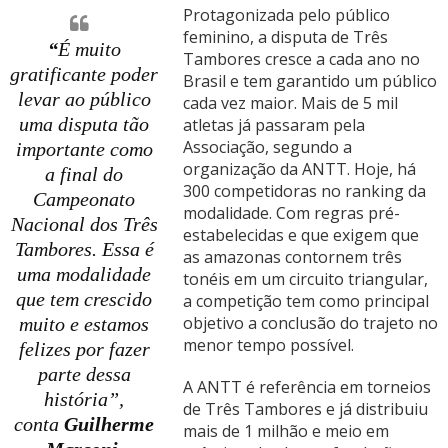
Protagonizada pelo público
feminino, a disputa de Três
“
É muito
Tambores cresce a cada ano no
gratificante poder
Brasil e tem garantido um público
levar ao público
cada vez maior. Mais de 5 mil
uma disputa tão
atletas já passaram pela
Associação, segundo a
importante como
organização da ANTT. Hoje, há
a final do
300 competidoras no ranking da
Campeonato
modalidade. Com regras pré-
Nacional dos Três
estabelecidas e que exigem que
Tambores. Essa é
as amazonas contornem três
uma modalidade
tonéis em um circuito triangular,
que tem crescido
a competição tem como principal
objetivo a conclusão do trajeto no
muito e estamos
menor tempo possível.
felizes por fazer
parte dessa
A ANTT é referência em torneios
história”,
de Três Tambores e já distribuiu
conta
Guilherme
mais de 1 milhão e meio em