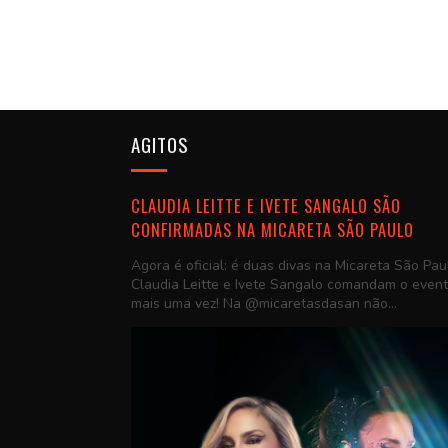
AGITOS
CLAUDIA LEITTE E IVETE SANGALO SÃO
CONFIRMADAS NA MICARETA SÃO PAULO
Agora é oficial: é duas divas na Micareta São Pau
Claudia Leitte e Ivete Sangalo comandam o even
mais uma vez! Na @micaretasdasan não...