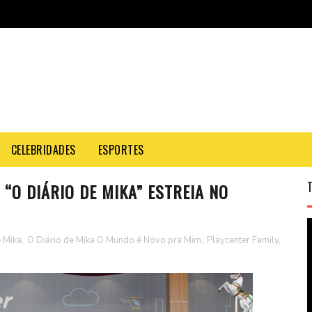
CELEBRIDADES
ESPORTES
“O DIÁRIO DE MIKA” ESTREIA NO
e Mika
,
O Diário de Mika O Mundo é Novo pra Mim
,
Playcenter Family
,