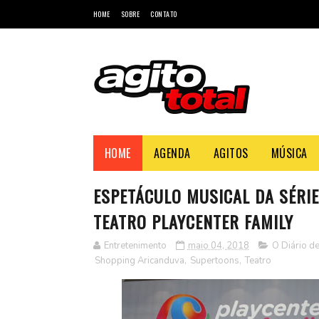
HOME
SOBRE
CONTATO
HOME
AGENDA
AGITOS
MÚSICA
ESPETÁCULO MUSICAL DA SÉRIE 
TEATRO PLAYCENTER FAMILY
Entretenimento
maio 04, 2018
O Diário d
Shopping Aricanduva
,
Supertoons
,
Teatro