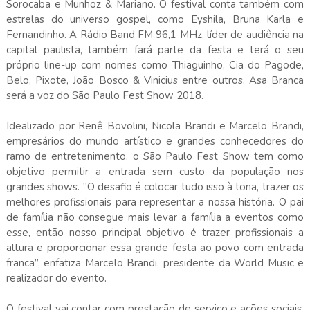
Sorocaba e Munhoz & Mariano. O festival conta também com
estrelas do universo gospel, como Eyshila, Bruna Karla e
Fernandinho. A Rádio Band FM 96,1 MHz, líder de audiência na
capital paulista, também fará parte da festa e terá o seu
próprio line-up com nomes como Thiaguinho, Cia do Pagode,
Belo, Pixote, João Bosco & Vinicius entre outros. Asa Branca
será a voz do São Paulo Fest Show 2018.
Idealizado por Renê Bovolini, Nicola Brandi e Marcelo Brandi,
empresários do mundo artístico e grandes conhecedores do
ramo de entretenimento, o São Paulo Fest Show tem como
objetivo permitir a entrada sem custo da população nos
grandes shows. “O desafio é colocar tudo isso à tona, trazer os
melhores profissionais para representar a nossa história. O pai
de família não consegue mais levar a família a eventos como
esse, então nosso principal objetivo é trazer profissionais a
altura e proporcionar essa grande festa ao povo com entrada
franca”, enfatiza Marcelo Brandi, presidente da World Music e
realizador do evento.
O festival vai contar com prestação de serviço e ações sociais.