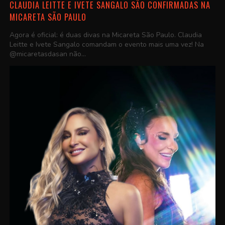
CLAUDIA LEITTE E IVETE SANGALO SÃO CONFIRMADAS NA
MICARETA SÃO PAULO
Agora é oficial: é duas divas na Micareta São Paulo. Claudia
Leitte e Ivete Sangalo comandam o evento mais uma vez! Na
@micaretasdasan não...