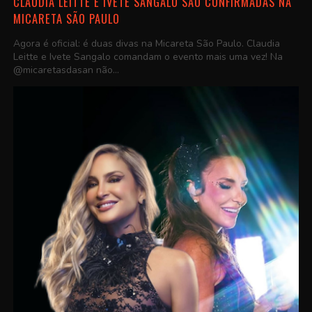
CLAUDIA LEITTE E IVETE SANGALO SÃO CONFIRMADAS NA
MICARETA SÃO PAULO
Agora é oficial: é duas divas na Micareta São Paulo. Claudia
Leitte e Ivete Sangalo comandam o evento mais uma vez! Na
@micaretasdasan não...