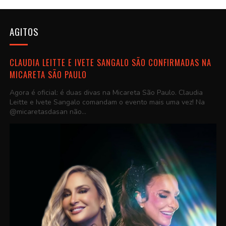
AGITOS
CLAUDIA LEITTE E IVETE SANGALO SÃO CONFIRMADAS NA
MICARETA SÃO PAULO
Agora é oficial: é duas divas na Micareta São Paulo. Claudia
Leitte e Ivete Sangalo comandam o evento mais uma vez! Na
@micaretasdasan não...