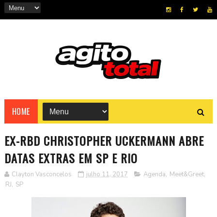
HOME
EX-RBD CHRISTOPHER UCKERMANN ABRE
DATAS EXTRAS EM SP E RIO
Clayton Vasconcelos
julho 11, 2017
Agenda
,
Meet&Greet
,
RJ
,
SP