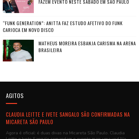
FAZEM EVENTO NESTE SÁBADO EM SÃO PAULO
“FUNK GENERATION”: ANITTA FAZ ESTUDO AFETIVO DO FUNK
CARIOCA EM NOVO DISCO
MATHEUS MOREIRA ESBANJA CARISMA NA ARENA
BRASILEIRA
AGITOS
CLAUDIA LEITTE E IVETE SANGALO SÃO CONFIRMADAS NA
MICARETA SÃO PAULO
Agora é oficial: é duas divas na Micareta São Paulo. Claudia
Leitte e Ivete Sangalo comandam o evento mais uma vez! Na