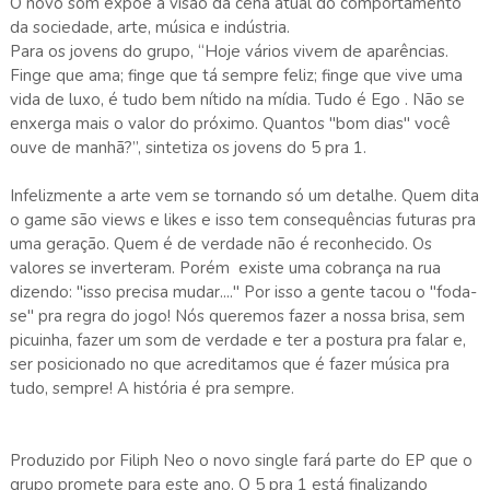
O novo som expõe a visão da cena atual do comportamento
da sociedade, arte, música e indústria.
Para os jovens do grupo, “Hoje vários vivem de aparências.
Finge que ama; finge que tá sempre feliz; finge que vive uma
vida de luxo, é tudo bem nítido na mídia. Tudo é Ego . Não se
enxerga mais o valor do próximo. Quantos "bom dias" você
ouve de manhã?”, sintetiza os jovens do 5 pra 1.
Infelizmente a arte vem se tornando só um detalhe. Quem dita
o game são views e likes e isso tem consequências futuras pra
uma geração. Quem é de verdade não é reconhecido. Os
valores se inverteram. Porém existe uma cobrança na rua
dizendo: "isso precisa mudar...." Por isso a gente tacou o "foda-
se" pra regra do jogo! Nós queremos fazer a nossa brisa, sem
picuinha, fazer um som de verdade e ter a postura pra falar e,
ser posicionado no que acreditamos que é fazer música pra
tudo, sempre! A história é pra sempre.
Produzido por Filiph Neo o novo single fará parte do EP que o
grupo promete para este ano. O 5 pra 1 está finalizando