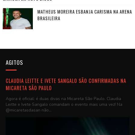
MATHEUS MOREIRA ESBANJA CARISMA NA ARENA
BRASILEIRA
AGITOS
CLAUDIA LEITTE E IVETE SANGALO SÃO CONFIRMADAS NA
MICARETA SÃO PAULO
Agora é oficial: é duas divas na Micareta São Paulo. Claudia
Leitte e Ivete Sangalo comandam o evento mais uma vez! Na
@micaretasdasan não...