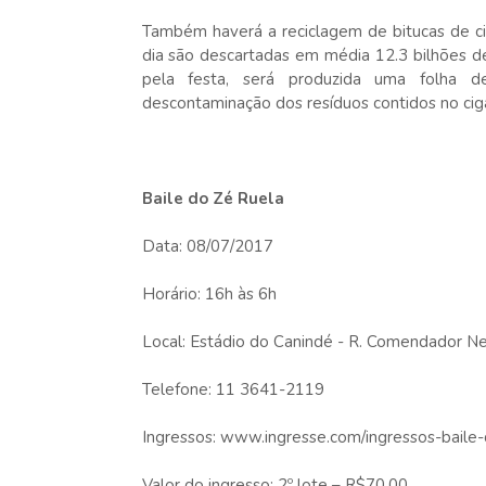
Também haverá a reciclagem de bitucas de ci
dia são descartadas em média 12.3 bilhões de 
pela festa, será produzida uma folha d
descontaminação dos resíduos contidos no cig
Baile do Zé Ruela
Data: 08/07/2017
Horário: 16h às 6h
Local: Estádio do Canindé - R. Comendador Ne
Telefone: 11 3641-2119
Ingressos: www.ingresse.com/ingressos-baile
Valor do ingresso: 2º lote – R$70,00