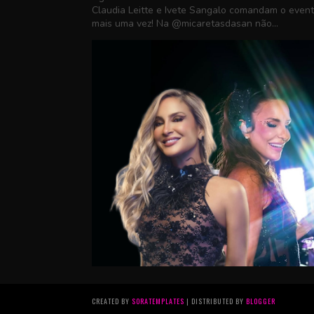
Claudia Leitte e Ivete Sangalo comandam o even
mais uma vez! Na @micaretasdasan não...
CREATED BY
SORATEMPLATES
| DISTRIBUTED BY
BLOGGER