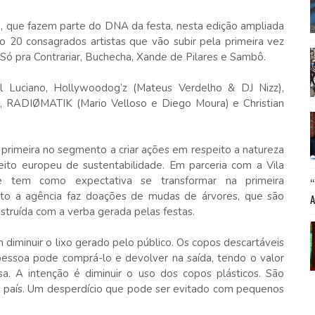
a, que fazem parte do DNA da festa, nesta edição ampliada
 20 consagrados artistas que vão subir pela primeira vez
, Só pra Contrariar, Buchecha, Xande de Pilares e Sambô.
l Luciano, Hollywoodog’z (Mateus Verdelho & DJ Nizz),
s, RADIØMATIK (Mario Velloso e Diego Moura) e Christian
rimeira no segmento a criar ações em respeito a natureza
ito europeu de sustentabilidade. Em parceria com a Vila
e tem como expectativa se transformar na primeira
nto a agência faz doações de mudas de árvores, que são
struída com a verba gerada pelas festas.
 diminuir o lixo gerado pelo público. Os copos descartáveis
A pessoa pode comprá-lo e devolver na saída, tendo o valor
a. A intenção é diminuir o uso dos copos plásticos. São
 país. Um desperdício que pode ser evitado com pequenos