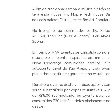
Além do tradicional samba e música eletrônic
terá ainda House, Hip Hop e Tech House. São
nos dois palcos. Entre eles estão: Art Popular
No line-up estão confirmados os Djs Rafae
AUDAX, The Riot (Niasi & Johnny), Edu Alve
Spong.
Em tempo: A W Eventos se consolida como a p
e ao meio ambiente, inspirados em um conce
Nova Esperança comunidade carente, qu
autossustentável de São Paulo, a cada eve
plantadas a partir de agora em uma estufa con
Durante o evento, desta vez, duas ações visam
serão substituídos por copos reutilizáveis. 
de R$5,00 reembolsado, ou levá-lo para cas
consumidos 720 milhões deles diariamente no
gestos.