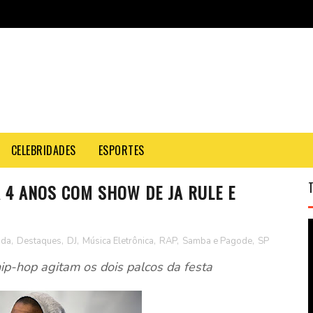
CELEBRIDADES
ESPORTES
A 4 ANOS COM SHOW DE JA RULE E
nda
,
Destaques
,
DJ
,
Música Eletrônica
,
RAP
,
Samba e Pagode
,
SP
hip-hop agitam os dois palcos da festa