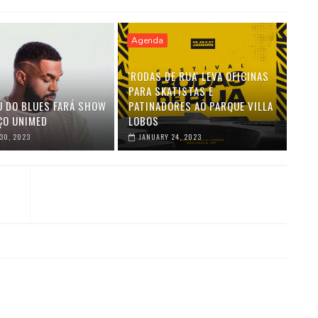
Agenda
'RODAS DE RUA' LEVA OFICINAS
PARA SKATISTAS E
U DO BLUES FARÁ SHOW
PATINADORES AO PARQUE VILLA
ÇO UNIMED
LOBOS
30, 2023
JANUARY 24, 2023