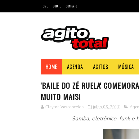
HOME
SOBRE
CONTATO
HOME
AGENDA
AGITOS
MÚSICA
'BAILE DO ZÉ RUELA' COMEMOR
MUITO MAIS!
Clayton Vasconcelos
julho 06, 2017
Age
Samba, eletrônico, funk e 