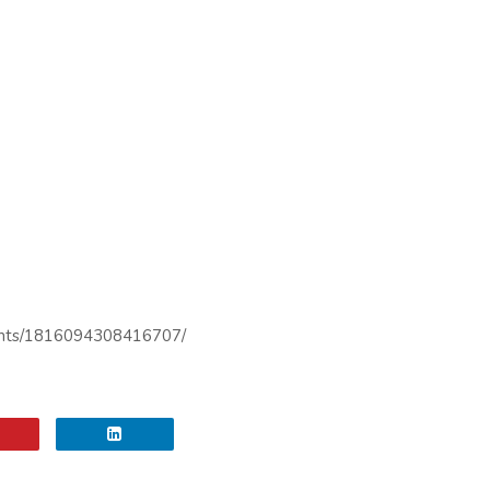
ents/1816094308416707/