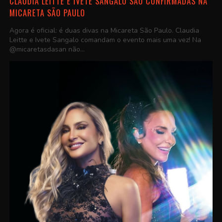
CLAUDIA LEITTE E IVETE SANGALO SÃO CONFIRMADAS NA
MICARETA SÃO PAULO
Agora é oficial: é duas divas na Micareta São Paulo. Claudia
Leitte e Ivete Sangalo comandam o evento mais uma vez! Na
@micaretasdasan não...