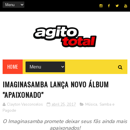
HOME
IMAGINASAMBA LANÇA NOVO ÁLBUM
"APAIXONADO"
Clayton Vasconcelos
abril 25, 2017
Música
,
Samba e
Pagode
O Imaginasamba promete deixar seus fãs ainda mais
apaixonados!